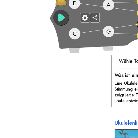
E
A
G
C
Wähle To
Was ist ei
Eine Ukulel
Stimmung ei
zeigt jede 
Läufe entwic
Ukulelenl