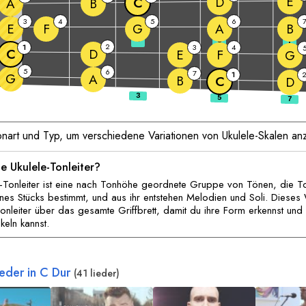
E
D
C
A
B
3
4
5
6
E
F
G
A
B
3
5
7
2
1
3
4
C
D
E
F
G
5
6
7
1
G
A
B
C
D
nart und Typ, um verschiedene Variationen von Ukulele-Skalen an
ne Ukulele-Tonleiter?
e-Tonleiter ist eine nach Tonhöhe geordnete Gruppe von Tönen, die T
nes Stücks bestimmt, und aus ihr entstehen Melodien und Soli. Diese
Tonleiter über das gesamte Griffbrett, damit du ihre Form erkennst und
keln kannst.
ieder in
C
Dur
(41 lieder)