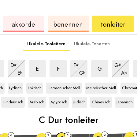
ukulele
akkorde
ukulele
akkorde
benennen
tonleiter
Ukulele-Tonleitern
Ukulele-Tonarten
Dur
Dur
Dur
D
Dur
Dur
Dur
D
F
G
#
#
#
iter
tonleiter
tonleiter
tonleiter
t
tonleiter
tonleiter
tonleiter
Dur
Dur
Dur
E
F
G
E
G
A
b
b
b
tonleiter
tonleiter
tonleiter
C
tonleiter
C
tonleiter
C
tonleiter
C
tonleiter
C
tonleiter
ch
Lydisch
Lokrisch
Harmonischer Moll
Melodischer Moll
Chromat
C
tonleiter
C
tonleiter
C
tonleiter
C
tonleiter
C
tonleiter
C
tonleiter
Hinduistisch
Arabisch
Ägyptisch
Jüdisch
Chinesisch
Japanisch
C
Dur tonleiter
3
2
6
7
1