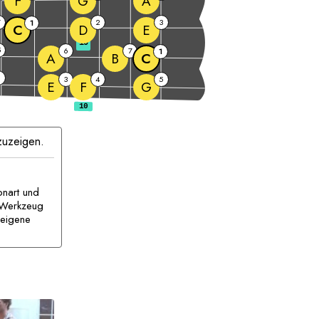
F
G
A
7
2
3
1
C
D
E
10
5
6
7
1
A
B
C
2
3
4
5
E
F
G
zuzeigen.
onart und
s Werkzeug
 eigene