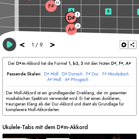
3
b
F
#
3
5
1
D
#
5
A
#
<
>
1
/
9
Der
D
m
-Akkord hat die Formel
1, b3, 5
mit den Noten
D
, 
F
, 
A
#
#
#
#
Passende Skalen:
D
Moll
D
Dorisch
F
Dur
F
Mixolydisch
#
#
#
#
A
Moll
A
Phrygisch
#
#
Der Moll-Akkord ist ein grundlegender Dreiklang, der im gesamten
musikalischen Spektrum verwendet wird. Er hat einen dunkleren,
traurigeren Klang als der Dur-Akkord und dient als Grundlage für
komplexere Moll-Akkordarten.
Ukulele-Tabs mit dem
D
m-Akkord
#