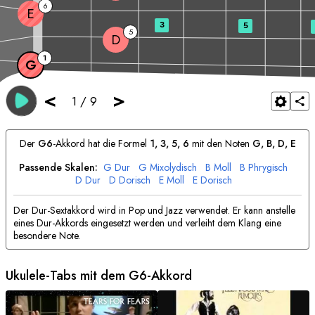
6
E
3
5
5
D
1
G
<
>
1
/
9
Der
G
6
-Akkord hat die Formel
1, 3, 5, 6
mit den Noten
G
, 
B
, 
D
, 
E
Passende Skalen:
G
Dur
G
Mixolydisch
B
Moll
B
Phrygisch
D
Dur
D
Dorisch
E
Moll
E
Dorisch
Der Dur-Sextakkord wird in Pop und Jazz verwendet. Er kann anstelle
eines Dur-Akkords eingesetzt werden und verleiht dem Klang eine
besondere Note.
Ukulele-Tabs mit dem
G
6-Akkord