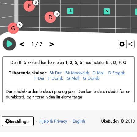
5
F
3
5
3
D
6
G
<
>
1
/
7
Den
B
6 akkord har formelen
1, 3, 5, 6
med notater
B
, 
D
, 
F
, 
G
b
b
Tilhørende skalaer:
B
Dur
B
Mixolydisk
D
Moll
D
Frygisk
b
b
F
Dur
F
Dorisk
G
Moll
G
Dorisk
Dur sekstakkorden brukes i pop og jazz. Den kan brukes i stedet for en
durakkord, og tilfører lyden litt ekstra farge.
·
Hjelp & Privacy
·
English
UkeBuddy
©
2010
Innstillinger