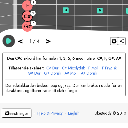
3
F
3
5
1
C
#
5
G
#
<
>
1
/
4
Den
C
6 akkord har formelen
1, 3, 5, 6
med notater
C
, 
F
, 
G
, 
A
#
#
#
#
Tilhørende skalaer:
C
Dur
C
Mixolydisk
F
Moll
F
Frygisk
#
#
G
Dur
G
Dorisk
A
Moll
A
Dorisk
#
#
#
#
Dur sekstakkorden brukes i pop og jazz. Den kan brukes i stedet for en
durakkord, og tilfører lyden litt ekstra farge.
·
Hjelp & Privacy
·
English
UkeBuddy
©
2010
Innstillinger