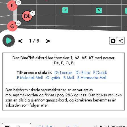
3
b
E
3
5
1
D
b
5
b
G
<
>
1
/
8
Den
D
m7b5 akkord har formelen
1, b3, b5, b7
med notater
b
D
, 
E
, 
G
, 
B
b
Tilhørende skalaer:
D
Locrian
D
Blues
E
Dorisk
b
b
E
Melodisk Moll
G
Lydisk
B
Moll
B
Harmonisk Moll
Den halvforminskede septimakkorden er en variant av
mollseptimakkorden og finnes i pop, R&B og jazz. Den brukes vanligvis
som en allsidig gjennomgangsakkord, og karakteren bestemmes av
akkorden som følger etter.