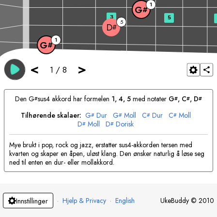
1
G
#
3
5
5
D
#
1
G
#
<
>
1
/
8
Den
G
sus4 akkord har formelen
1, 4, 5
med notater
G
, 
C
, 
D
#
#
#
#
Tilhørende skalaer:
G
Dur
G
Moll
C
Dur
C
Moll
#
#
#
#
D
Moll
D
Dorisk
#
#
Mye brukt i pop, rock og jazz, erstatter sus4-akkorden tersen med
kvarten og skaper en åpen, uløst klang. Den ønsker naturlig å løse seg
ned til enten en dur- eller mollakkord.
·
Hjelp & Privacy
·
English
UkeBuddy
©
2010
Innstillinger