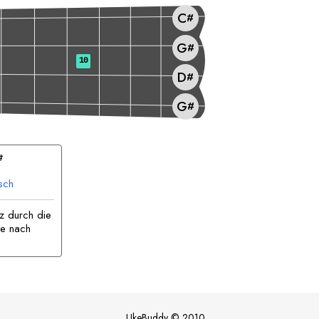
C
#
G
#
10
D
#
G
#
#
sch
z durch die
se nach
UkeBuddy
©
2010