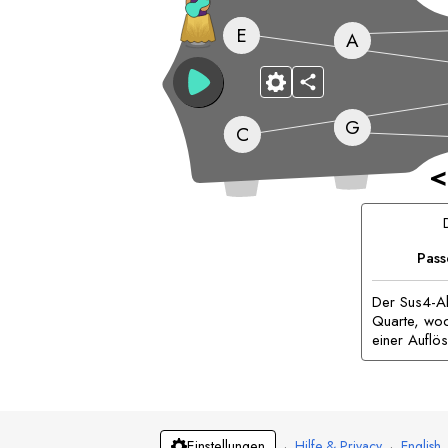
E
A
G
C
<
Pass
Der Sus4-Ak
Quarte, wodu
einer Auflö
·
Hilfe & Privacy
·
English
Einstellungen