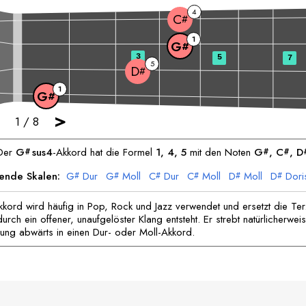
4
C
#
1
G
#
3
5
7
5
D
#
1
G
#
>
1
/
8
Der
G
sus4
-Akkord hat die Formel
1, 4, 5
mit den Noten
G
, 
C
, 
D
#
#
#
ende Skalen:
G
Dur
G
Moll
C
Dur
C
Moll
D
Moll
D
Dori
#
#
#
#
#
#
kord wird häufig in Pop, Rock und Jazz verwendet und ersetzt die Ter
rch ein offener, unaufgelöster Klang entsteht. Er strebt natürlicherwei
sung abwärts in einen Dur- oder Moll-Akkord.