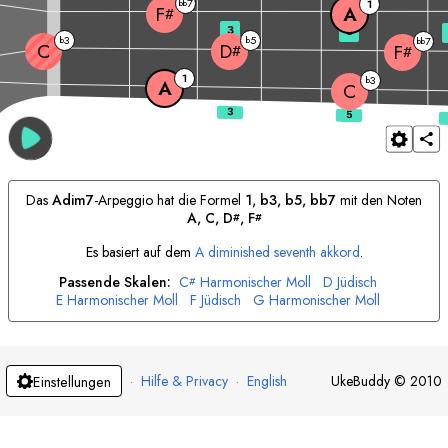
7
bb
1
A
F
#
3
5
3
5
b
b
7
bb
C
D
F
#
#
1
3
b
A
C
Das
A
dim7
-Arpeggio hat die Formel
1, b3, b5, bb7
mit den Noten
A
, 
C
, 
D
, 
F
#
#
Es basiert auf dem
A
diminished seventh akkord
.
Passende Skalen:
C
Harmonischer Moll
D
Jüdisch
#
E
Harmonischer Moll
F
Jüdisch
G
Harmonischer Moll
G
Jüdisch
A
Harmonischer Moll
B
Jüdisch
#
#
·
Hilfe & Privacy
·
English
UkeBuddy
©
2010
Einstellungen