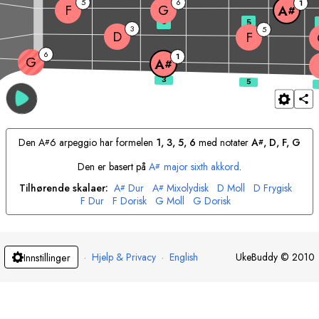
5
6
1
F
G
A
#
3
5
3
5
D
F
6
1
G
A
#
Den
A
6 arpeggio har formelen
1, 3, 5, 6
med notater
A
, 
D
, 
F
, 
G
#
#
Den er basert på
A
major sixth akkord
.
#
Tilhørende skalaer:
A
Dur
A
Mixolydisk
D
Moll
D
Frygisk
#
#
F
Dur
F
Dorisk
G
Moll
G
Dorisk
·
Hjelp & Privacy
·
English
UkeBuddy
©
2010
Innstillinger