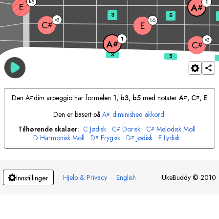
5
b
1
E
A
#
3
5
3
b
5
b
C
E
#
1
3
b
A
#
C
#
Den
A
dim arpeggio har formelen
1, b3, b5
med notater
A
, 
C
, 
E
#
#
#
Den er basert på
A
diminished akkord
.
#
Tilhørende skalaer:
C
Jødisk
C
Dorisk
C
Melodisk Moll
#
#
D
Harmonisk Moll
D
Frygisk
D
Jødisk
E
Lydisk
#
#
F
Harmonisk Moll
F
Persisk
F
Mixolydisk
F
Hindu
F
Jødisk
#
#
#
G
Moll
G
Harmonisk Moll
G
Hindu
G
Arabisk
A
Jødisk
#
#
#
#
A
Locrian
A
Blues
A
Sigøyner
B
Dur
B
Harmonisk Moll
#
#
#
B
Melodisk Moll
·
Hjelp & Privacy
·
English
UkeBuddy
©
2010
Innstillinger