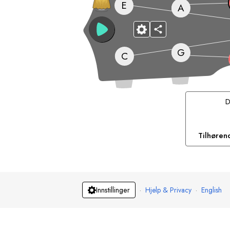
E
A
G
C
Tilhøren
·
Hjelp & Privacy
·
English
Innstillinger