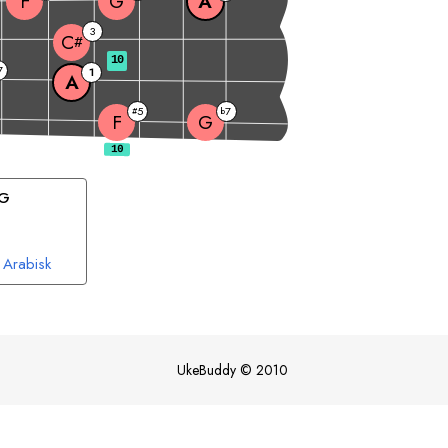
F
G
A
3
C
#
10
7
1
A
5
7
#
b
F
G
G
Arabisk
UkeBuddy
©
2010