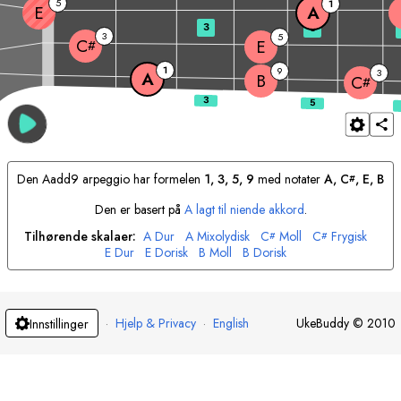
5
1
E
A
3
5
3
5
C
E
#
1
9
3
A
B
C
#
Den
A
add9 arpeggio har formelen
1, 3, 5, 9
med notater
A
, 
C
, 
E
, 
B
#
Den er basert på
A
lagt til niende akkord
.
Tilhørende skalaer:
A
Dur
A
Mixolydisk
C
Moll
C
Frygisk
#
#
E
Dur
E
Dorisk
B
Moll
B
Dorisk
·
Hjelp & Privacy
·
English
UkeBuddy
©
2010
Innstillinger