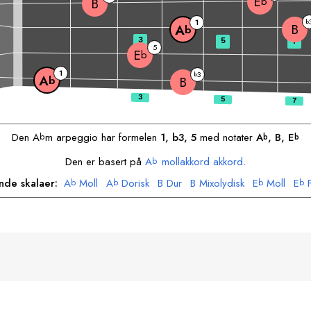
E
b
B
1
b
B
A
b
3
5
7
5
E
b
1
3
b
A
b
B
Den
A
m arpeggio har formelen
1, b3, 5
med notater
A
, 
B
, 
E
b
b
b
Den er basert på
A
mollakkord akkord
.
b
ende skalaer:
A
Moll
A
Dorisk
B
Dur
B
Mixolydisk
E
Moll
E
b
b
b
b