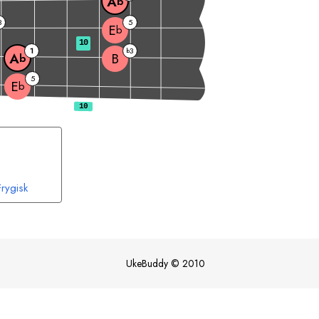
A
b
3
5
E
b
10
1
3
b
B
A
b
5
E
b
Frygisk
UkeBuddy
©
2010