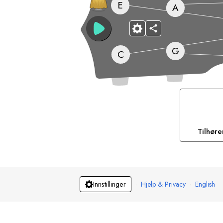
E
A
G
C
Tilhør
·
Hjelp & Privacy
·
English
Innstillinger