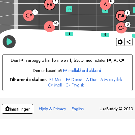
3
1
b
A
F
#
3
5
5
1
C
#
F
#
3
b
5
A
C
#
Den
F
m arpeggio har formelen
1, b3, 5
med notater
F
, 
A
, 
C
#
#
#
Den er basert på
F
mollakkord akkord
.
#
Tilhørende skalaer:
F
Moll
F
Dorisk
A
Dur
A
Mixolydisk
#
#
C
Moll
C
Frygisk
#
#
·
Hjelp & Privacy
·
English
UkeBuddy
©
2010
Innstillinger