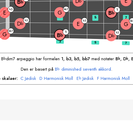
E
D
b
B
b
5
7
b
bb
1
E
G
B
b
3
5
7
3
b
5
b
bb
D
E
b
G
7
bb
1
3
G
b
B
b
D
b
n
B
dim7 arpeggio har formelen
1, b3, b5, bb7
med notater
B
, 
D
, 
b
b
b
Den er basert på
B
diminished seventh akkord
.
b
 skalaer:
C
Jødisk
D
Harmonisk Moll
E
Jødisk
F
Harmonisk Moll
b
A
Harmonisk Moll
A
Jødisk
B
Harmonisk Moll
b