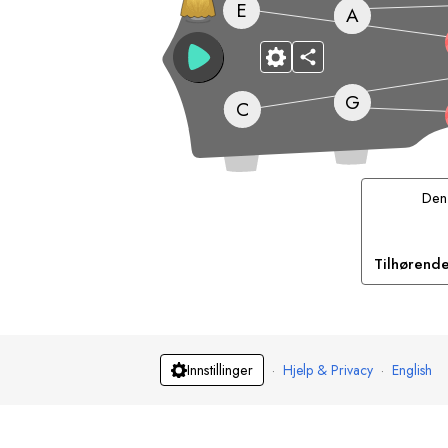
E
A
G
C
De
Tilhørende
·
Hjelp & Privacy
·
English
Innstillinger