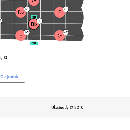
G
3
5
b
b
E
D
b
10
7
1
B
b
5
7
b
bb
E
G
E
, 
G
G
Jødisk
b
UkeBuddy
©
2010