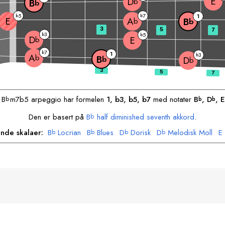
E
D
b
B
b
5
7
b
b
1
E
A
B
b
b
3
5
7
3
b
5
b
D
E
b
7
b
1
3
b
A
b
B
b
D
b
n
B
m7b5 arpeggio har formelen
1, b3, b5, b7
med notater
B
, 
D
, 
E
b
b
b
Den er basert på
B
half diminished seventh akkord
.
b
ende skalaer:
B
Locrian
B
Blues
D
Dorisk
D
Melodisk Moll
E
b
b
b
b
A
Moll
A
Harmonisk Moll
b
b