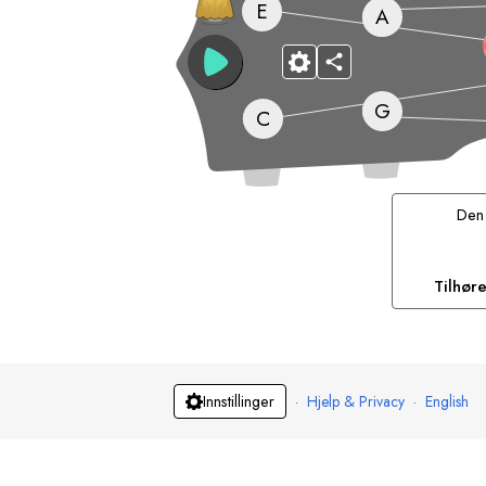
E
A
G
C
De
Tilhør
·
Hjelp & Privacy
·
English
Innstillinger