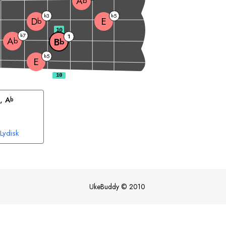
A
b
3
5
b
b
E
D
b
10
7
b
1
A
b
B
b
5
b
E
, 
A
b
Lydisk
UkeBuddy
©
2010