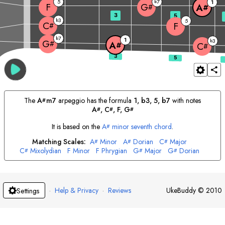
5
7
b
1
F
G
A
#
#
3
5
3
b
5
C
F
#
7
b
1
3
b
G
#
A
#
C
#
The
A
m7
arpeggio has the formula
1, b3, 5, b7
with notes
#
A
, 
C
, 
F
, 
G
#
#
#
It is based on the
A
minor seventh chord
.
#
Matching Scales:
A
Minor
A
Dorian
C
Major
#
#
#
C
Mixolydian
F
Minor
F
Phrygian
G
Major
G
Dorian
#
#
#
·
Help & Privacy
·
Reviews
UkeBuddy
©
2010
Settings