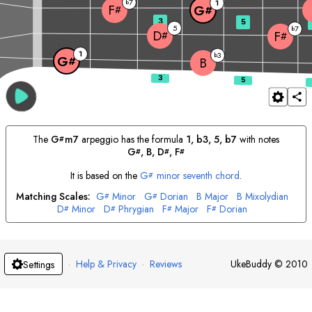
7
b
1
F
G
#
#
3
5
5
7
b
D
F
#
#
1
3
b
G
#
B
The
G
m7
arpeggio has the formula
1, b3, 5, b7
with notes
#
G
, 
B
, 
D
, 
F
#
#
#
It is based on the
G
minor seventh chord
.
#
Matching Scales:
G
Minor
G
Dorian
B
Major
B
Mixolydian
#
#
D
Minor
D
Phrygian
F
Major
F
Dorian
#
#
#
#
·
Help & Privacy
·
Reviews
UkeBuddy
©
2010
Settings