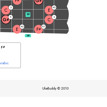
F
G
#
#
3
5
#
C
E
10
1
3
C
G
#
5
7
#
b
E
F
#
 
F
#
Arabic
UkeBuddy
©
2010