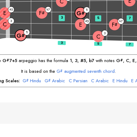
E
C
5
7
#
b
1
E
F
G
#
#
3
5
7
3
5
7
#
b
C
E
F
#
1
3
G
#
C
e
G
7+5
arpeggio has the formula
1, 3, #5, b7
with notes
G
, 
C
, 
E
,
#
#
It is based on the
G
augmented seventh chord
.
#
ng Scales:
G
Hindu
G
Arabic
C
Persian
C
Arabic
E
Hindu
E
#
#
F
Arabic
F
Gypsy
#
#