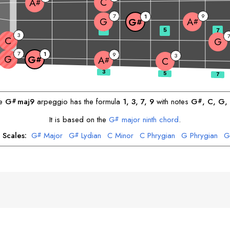
C
A
#
7
9
1
G
A
G
#
#
3
5
7
3
C
G
7
1
9
3
G
G
A
#
#
C
he
G
maj9
arpeggio has the formula
1, 3, 7, 9
with notes
G
, 
C
, 
G
, 
#
#
It is based on the
G
major ninth chord
.
#
 Scales:
G
Major
G
Lydian
C
Minor
C
Phrygian
G
Phrygian
G
#
#
A
Dorian
A
Mixolydian
#
#