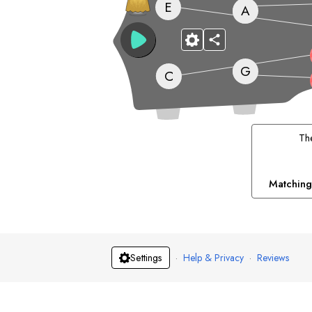
E
A
G
C
T
Matching
·
Help & Privacy
·
Reviews
Settings