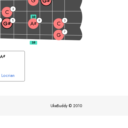
G
G
#
3
C
10
7
1
9
3
C
G
A
#
#
7
G
A
#
Locrian
UkeBuddy
©
2010