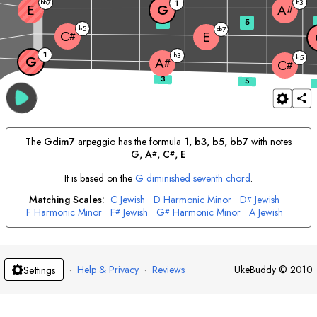
7
3
bb
1
b
E
G
A
#
3
5
5
b
7
bb
C
E
#
1
3
b
5
G
b
A
#
C
#
The
G
dim7
arpeggio has the formula
1, b3, b5, bb7
with notes
G
, 
A
, 
C
, 
E
#
#
It is based on the
G
diminished seventh chord
.
Matching Scales:
C
Jewish
D
Harmonic Minor
D
Jewish
#
F
Harmonic Minor
F
Jewish
G
Harmonic Minor
A
Jewish
#
#
B
Harmonic Minor
·
Help & Privacy
·
Reviews
UkeBuddy
©
2010
Settings