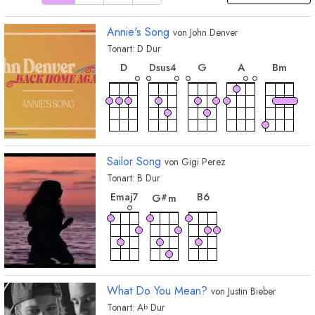
Annie's Song
von
John Denver
Tonart:
D
Dur
akkord
akkord
akkord
akko
akkord
D
G
A
B
m
D
sus4
akkord
akkord
akkord
akkord
E
m
A
7
A
sus4
F
m
#
Sailor Song
von
Gigi Perez
Tonart:
B
Dur
akkord
akkord
akkord
B
6
E
maj7
G
m
#
What Do You Mean?
von
Justin Bieber
Tonart:
A
Dur
b
akkord
akkord
akkord
akkord