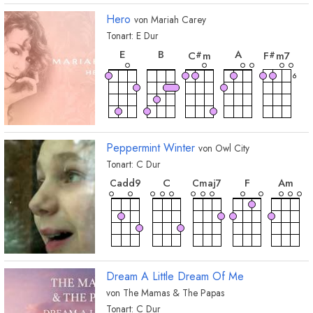
C
D
7
G
7
C
7
#
#
#
#
Hero
von
Mariah Carey
Tonart:
E
Dur
akkord
akkord
akkord
akkord
akko
E
B
A
C
m
F
m7
#
#
6
akkord
akkord
akkor
akkord
akkord
C
G
D
B
sus4
D
sus2
Peppermint Winter
von
Owl City
Tonart:
C
Dur
akkord
akkord
akk
akkord
akkord
C
F
A
m
C
add9
C
maj7
akkord
E
m
akkord
akkord
akkord
akkord
akkor
G
D
E
m
D
m
A
Dream A Little Dream Of Me
von
The Mamas & The Papas
Tonart:
C
Dur
akkord
akkord
akkord
akkord
akko