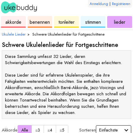
Anmeldung
|
Registrieren
ukulele
akkorde
ukulele
ukulele
ukulele
akkorde
benennen
tonleiter
stimmen
lieder
Ukulele Lieder
›
Schwere Ukulelenlieder für Fortgeschrittene
Schwere Ukulelenlieder für Fortgeschrittene
Diese Sammlung umfasst 32 Lieder, deren
Schwierigkeitsbewertungen die Wahl des Einstiegs erleichtern.
Diese Lieder sind für erfahrene Ukulelenspieler, die ihre
Fähigkeiten weiterentwickeln möchten. Sie enthalten komplexere
Akkordformen, einschließlich Barré-Akkorde, Jazz-Voicings und
erweiterte Akkorde. Die Akkordfolgen bewegen sich schnell und
können Tonartwechsel beinhalten. Wenn Sie die Grundlagen
beherrschen und eine Herausforderung suchen, helfen Ihnen
diese Lieder, als Spieler zu wachsen.
Akkorde
Sortieren
Alle
≤3
≤4
≤5