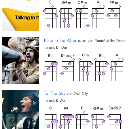
E
A
G
m
C
m
F
m
#
#
#
akkord
akkord
akkord
B
E
7
F
#
Nine in the Afternoon
von
Panic! at the Disco
Tonart:
B
Dur
b
akkord
akkord
akkord
akko
akkord
G
m
A
B
maj7
B
E
b
b
b
akkord
akkord
akkord
akkord
akkor
D
m
F
C
B
A
m
To The Sky
von
Owl City
Tonart:
B
Dur
akkord
akkord
akkord
akkord
akk
B
E
E
add9
F
G
m
#
#
akkord
E
m