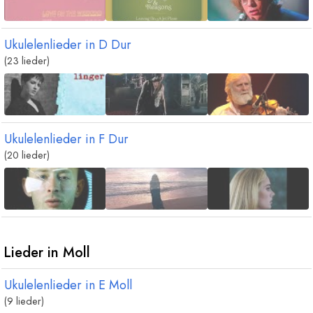
akkord
akkord
akkord
akkord
B
6
E
maj9
A
m
D
m7
b
b
Ukulelenlieder in
D
Dur
8
(23 lieder)
Ukulelenlieder in
F
Dur
(20 lieder)
Lieder in Moll
Ukulelenlieder in
E
Moll
(9 lieder)