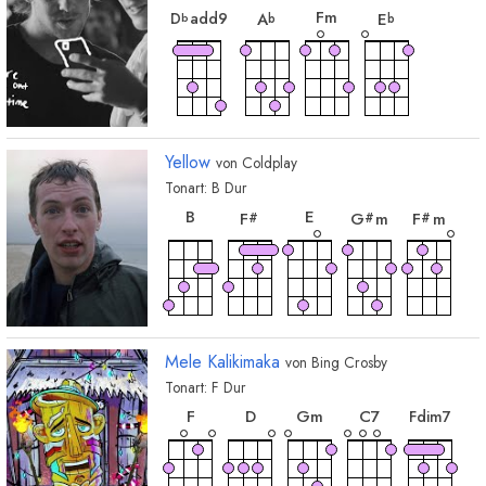
F
m
D
add9
A
E
b
b
b
Yellow
von
Coldplay
Tonart:
B
Dur
akkord
akkord
akkord
akkord
akko
B
E
F
G
m
F
m
#
#
#
Mele Kalikimaka
von
Bing Crosby
Tonart:
F
Dur
akkord
akkord
akkord
akkord
akko
F
D
G
m
C
7
F
dim7