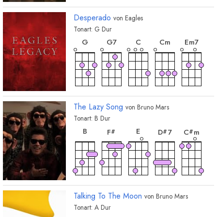
Desperado
von
Eagles
Tonart:
G
Dur
akkord
akkord
akkord
akkord
akko
G
G
7
C
C
m
E
m7
akkord
akkord
akkord
akkord
akkor
A
7
D
7
B
7
D
E
m
The Lazy Song
von
Bruno Mars
Tonart:
B
Dur
akkord
akkord
akkord
akkord
akko
B
E
F
D
7
C
m
#
#
#
akkord
akkord
B
m
A
m7
akkord
akkord
D
m
G
m
#
#
Talking To The Moon
von
Bruno Mars
Tonart:
A
Dur
akkord
akkord
akkord
akkord
akko