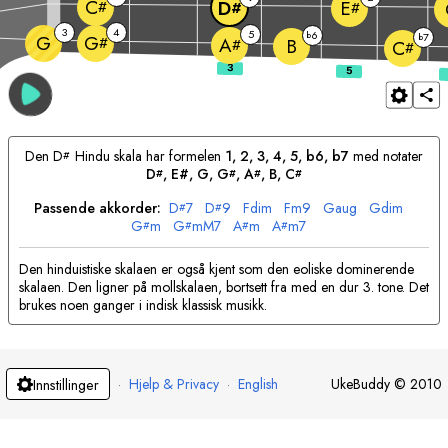
C
D
E
#
#
#
3
4
5
6
b
7
G
b
G
#
A
B
#
C
#
Den
D
Hindu skala har formelen
1, 2, 3, 4, 5, b6, b7
med notater
#
D
, E#, 
G
, 
G
, 
A
, 
B
, 
C
#
#
#
#
Passende akkorder:
D
7
D
9
F
dim
F
m9
G
aug
G
dim
#
#
G
m
G
mM7
A
m
A
m7
#
#
#
#
Den hinduistiske skalaen er også kjent som den eoliske dominerende
skalaen. Den ligner på mollskalaen, bortsett fra med en dur 3. tone. Det
brukes noen ganger i indisk klassisk musikk.
·
Hjelp & Privacy
·
English
UkeBuddy
©
2010
Innstillinger