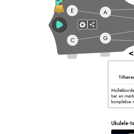
E
A
G
C
<
Tilhøre
Mollakkorde
har en mørk
komplekse m
Ukulele-