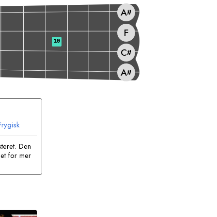
A
#
F
10
C
#
A
#
Frygisk
teret. Den
et for mer