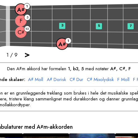
1
A
#
5
F
3
5
7
3
b
C
#
1
A
#
>
1
/
9
Den
A
m akkord har formelen
1, b3, 5
med notater
A
, 
C
, 
F
#
#
#
nde skalaer:
A
Moll
A
Dorisk
C
Dur
C
Mixolydisk
F
Moll
F
#
#
#
#
n er en grunnleggende treklang som brukes i hele det musikalske spek
ere, tristere klang sammenlignet med durakkorden og danner grunnlag
ollakkordtyper.
tabulaturer med
A
m-akkorden
#