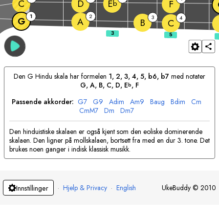
C
D
E
F
b
1
2
3
4
G
A
B
C
Den
G
Hindu skala har formelen
1, 2, 3, 4, 5, b6, b7
med notater
G
, 
A
, 
B
, 
C
, 
D
, 
E
, 
F
b
Passende akkorder:
G
7
G
9
A
dim
A
m9
B
aug
B
dim
C
m
C
mM7
D
m
D
m7
Den hinduistiske skalaen er også kjent som den eoliske dominerende
skalaen. Den ligner på mollskalaen, bortsett fra med en dur 3. tone. Det
brukes noen ganger i indisk klassisk musikk.
·
Hjelp & Privacy
·
English
UkeBuddy
©
2010
Innstillinger