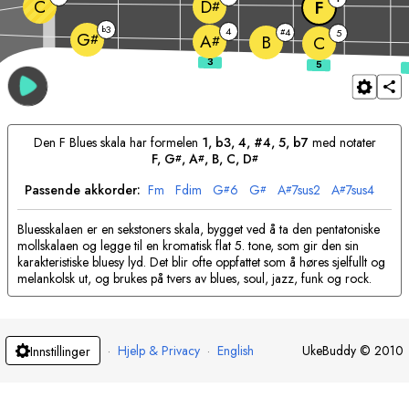
C
D
F
#
3
b
4
4
#
5
G
#
A
B
#
C
Den
F
Blues skala har formelen
1, b3, 4, #4, 5, b7
med notater
F
, 
G
, 
A
, 
B
, 
C
, 
D
#
#
#
Passende akkorder:
F
m
F
dim
G
6
G
A
7sus2
A
7sus4
#
#
#
#
Bluesskalaen er en sekstoners skala, bygget ved å ta den pentatoniske
mollskalaen og legge til en kromatisk flat 5. tone, som gir den sin
karakteristiske bluesy lyd. Det blir ofte oppfattet som å høres sjelfullt og
melankolsk ut, og brukes på tvers av blues, soul, jazz, funk og rock.
·
Hjelp & Privacy
·
English
UkeBuddy
©
2010
Innstillinger