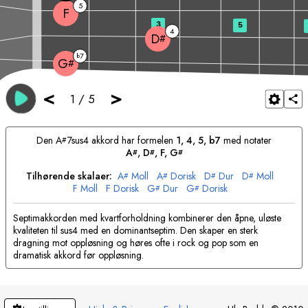
5
F
3
5
4
D
#
7
b
G
#
<
>
1
/
5
Den
A
7sus4 akkord har formelen
1, 4, 5, b7
med notater
#
A
, 
D
, 
F
, 
G
#
#
#
Tilhørende skalaer:
A
Moll
A
Dorisk
D
Dur
D
Moll
#
#
#
#
F
Moll
F
Dorisk
G
Dur
G
Dorisk
#
#
Septimakkorden med kvartforholdning kombinerer den åpne, uløste
kvaliteten til sus4 med en dominantseptim. Den skaper en sterk
dragning mot oppløsning og høres ofte i rock og pop som en
dramatisk akkord før oppløsning.