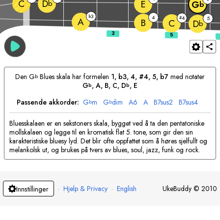
C
D
E
b
G
b
3
b
4
4
#
5
A
B
C
D
b
Den
G
Blues skala har formelen
1, b3, 4, #4, 5, b7
med notater
b
G
, 
A
, 
B
, 
C
, 
D
, 
E
b
b
Passende akkorder:
G
m
G
dim
A
6
A
B
7sus2
B
7sus4
b
b
Bluesskalaen er en sekstoners skala, bygget ved å ta den pentatoniske
mollskalaen og legge til en kromatisk flat 5. tone, som gir den sin
karakteristiske bluesy lyd. Det blir ofte oppfattet som å høres sjelfullt og
melankolsk ut, og brukes på tvers av blues, soul, jazz, funk og rock.
·
Hjelp & Privacy
·
English
UkeBuddy
©
2010
Innstillinger