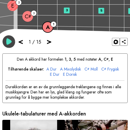
5
E
3
5
3
C
#
1
A
<
>
1
/
15
Den
A
akkord har formelen
1, 3, 5
med notater
A
, 
C
, 
E
#
Tilhørende skalaer:
A
Dur
A
Mixolydisk
C
Moll
C
Frygisk
#
#
E
Dur
E
Dorisk
Durakkorden er en av de grunnleggende treklangene og finnes i alle
musikksjangre. Den har en lys, glad klang og fungerer ofte som
grunnlag for å bygge mer komplekse akkorder.
Ukulele-tabulaturer med
A
-akkorden