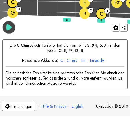
C
E
F
#
5
7
1
G
B
C
Die
C
Chinesisch
-Tonleiter hat die Formel
1, 3, #4, 5, 7
mit den
Noten
C
, 
E
, 
F
, 
G
, 
B
#
Passende Akkorde:
C
C
maj7
E
m
E
madd9
Die chinesische Tonleiter ist eine pentatonische Tonleiter. Sie ähnelt der
lydischen Tonleiter, außer dass die 2. und 6. Note entfernt wurden. Es
wird in der chinesischen Musik verwendet.
·
Hilfe & Privacy
·
English
UkeBuddy
©
2010
Einstellungen