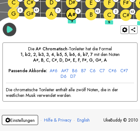
C
D
C
D
E
F
F
#
#
#
6
7
b
7
1
2
b
2
3
G
b
G
A
#
B
A
C
#
C
#
Die
A
Chromatisch
-Tonleiter hat die Formel
#
1, b2, 2, b3, 3, 4, b5, 5, b6, 6, b7, 7
mit den Noten
A
, 
B
, 
C
, 
C
, 
D
, 
D
, 
E
, 
F
, 
F
, 
G
, 
G
, 
A
#
#
#
#
#
Passende Akkorde:
A
6
A
7
B
6
B
7
C
6
C
7
C
6
C
7
#
#
#
#
D
6
D
7
Die chromatische Tonleiter enthält alle zwölf Noten, die in der
westlichen Musik verwendet werden.
·
Hilfe & Privacy
·
English
UkeBuddy
©
2010
Einstellungen