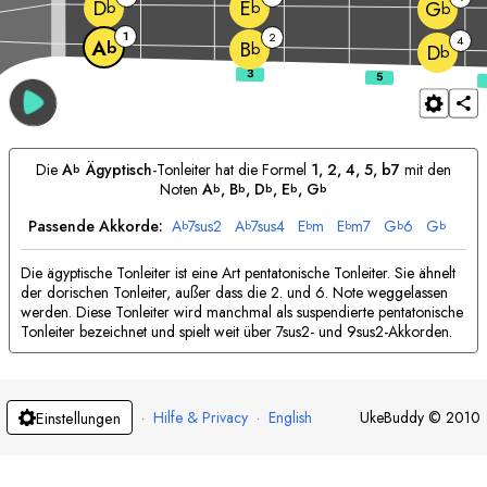
D
E
G
b
b
b
1
2
4
A
B
b
b
D
b
Die
A
Ägyptisch
-Tonleiter hat die Formel
1, 2, 4, 5, b7
mit den
b
Noten
A
, 
B
, 
D
, 
E
, 
G
b
b
b
b
b
Passende Akkorde:
A
7sus2
A
7sus4
E
m
E
m7
G
6
G
b
b
b
b
b
b
Die ägyptische Tonleiter ist eine Art pentatonische Tonleiter. Sie ähnelt
der dorischen Tonleiter, außer dass die 2. und 6. Note weggelassen
werden. Diese Tonleiter wird manchmal als suspendierte pentatonische
Tonleiter bezeichnet und spielt weit über 7sus2- und 9sus2-Akkorden.
·
Hilfe & Privacy
·
English
UkeBuddy
©
2010
Einstellungen