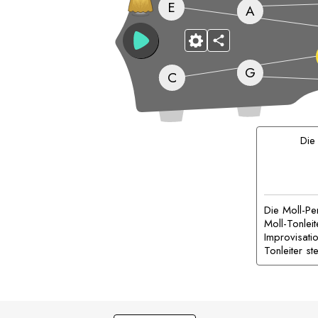
E
A
G
C
Di
Die Moll-Pen
Moll-Tonleit
Improvisatio
Tonleiter st