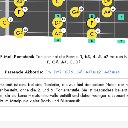
D
C
#
A
#
3
4
1
b
F
G
A
#
#
3
5
7
5
7
b
1
C
D
F
#
3
b
4
5
G
#
A
#
C
e
F
Moll-Pentatonik
-Tonleiter hat die Formel
1, b3, 4, 5, b7
mit den N
F
, 
G
, 
A
, 
C
, 
D
#
#
#
Passende Akkorde:
F
m
F
m7
G
6
G
A
7sus2
A
7sus4
#
#
#
#
tatonik ist eine beliebte Tonleiter, die aus fünf der sieben Noten der n
er besteht, ohne die 2. und 6. Tonleiterstufe. Sie ist besonders beliebt 
n, da sie keine Halbtonintervalle enthält und daher weniger dissonant k
eht im Mittelpunkt vieler Rock- und Bluesmusik.