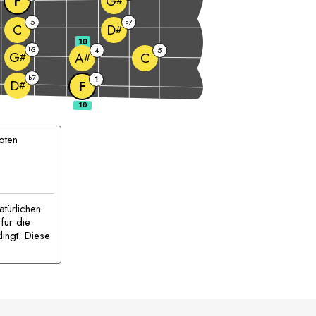
F
G
#
5
7
b
C
D
#
10
3
b
4
5
G
C
A
#
#
7
b
1
D
F
#
oten
atürlichen
für die
lingt. Diese