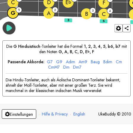
C
D
E
F
b
1
2
3
4
G
A
B
C
Die
G
Hinduistisch
-Tonleiter hat die Formel
1, 2, 3, 4, 5, b6, b7
mit
den Noten
G
, 
A
, 
B
, 
C
, 
D
, 
E
, 
F
b
Passende Akkorde:
G
7
G
9
A
dim
A
m9
B
aug
B
dim
C
m
C
mM7
D
m
D
m7
Die Hindu-Tonleiter, auch als Äolische Dominant-Tonleiter bekannt,
ähnelt der Moll-Tonleiter, aber mit einer großen Terz. Sie wird
manchmal in der klassischen indischen Musik verwendet.
·
Hilfe & Privacy
·
English
UkeBuddy
©
2010
Einstellungen