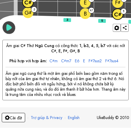
E
C
F
#
#
5
7
b
1
G
#
B
C
#
Âm giai
C
Thứ Ngũ Cung
có công thức
1, b3, 4, 5, b7
với các nốt
#
C
, 
E
, 
F
, 
G
, 
B
#
#
#
Phù hợp với hợp âm:
C
m
C
m7
E
6
E
F
7sus2
F
7sus4
#
#
#
#
Âm giai ngũ cung thứ là một âm giai phổ biến bao gồm năm trong số
bảy nốt của âm giai thứ tự nhiên, không có âm giai thứ 2 và thứ 6. Nó
đặc biệt phổ biến đối với ngẫu hứng, bởi vì nó không chứa bất kỳ
quãng nửa cung nào, và do đó âm thanh ít bất hòa hơn. Thang âm này
là trung tâm của nhiều nhạc rock và blues.
·
Trợ giúp & Privacy
·
English
UkeBuddy
©
2010
Cài đặt