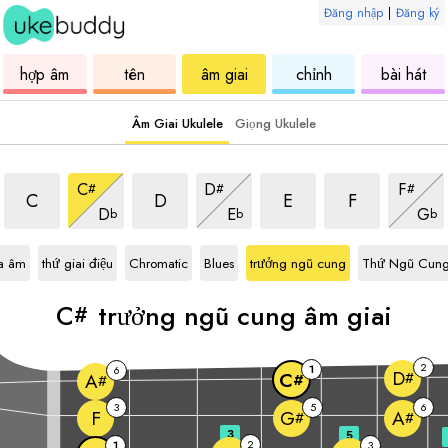
Đăng nhập
|
Đăng ký
ukulele
hợp
ukulele
ukulele
uku
hợp âm
tên
âm giai
chỉnh
bài hát
âm
Âm Giai Ukulele
Giọng Ukulele
trưởng ngũ cung âm giai
trưởng ngũ cung âm giai
trưởng ngũ cung âm gia
trưởng ngũ cun
trưởng ngũ cung âm giai
trưởng ngũ cung âm giai
trưởng ng
C
D
F
#
#
#
trưởng ngũ cung âm giai
trưởng ngũ cung âm giai
trưởng
C
D
E
F
D
E
G
b
b
b
i
C#
âm giai
C#
âm giai
C#
âm giai
C#
âm giai
C#
âm giai
a âm
thứ giai điệu
Chromatic
Blues
trưởng ngũ cung
Thứ Ngũ Cun
C
trưởng ngũ cung âm giai
#
2
1
6
D
#
C
A
#
#
3
5
6
F
G
A
#
#
3
5
2
1
3