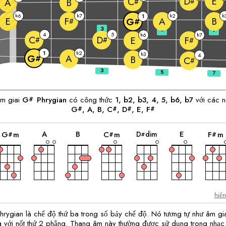
E
D
C
#
A
B
#
6
7
2
b
b
1
b
b
E
A
B
F
G
#
#
3
5
7
4
5
6
7
b
b
C
D
E
F
#
#
#
1
2
b
3
b
4
A
G
#
B
C
#
m giai
G
Phrygian
có công thức
1, b2, b3, 4, 5, b6, b7
với các n
#
G
, 
A
, 
B
, 
C
, 
D
, 
E
, 
F
#
#
#
#
hợp
hợp
hợp
hợp
hợp
hợp
âm
âm
âm
âm
âm
âm
A
B
E
D
dim
G
m
C
m
F
m
#
#
#
#
hiể
rygian là chế độ thứ ba trong số bảy chế độ. Nó tương tự như âm giai
g với nốt thứ 2 phẳng. Thang âm này thường được sử dụng trong nhạc 