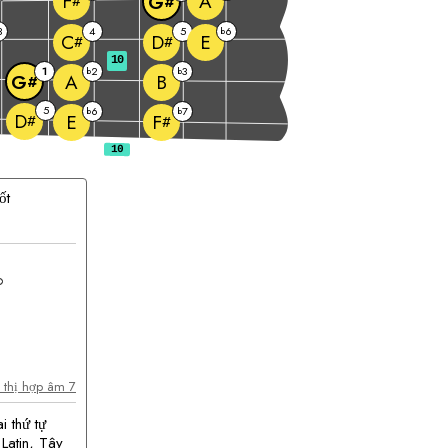
A
F
G
#
#
3
4
5
6
b
E
C
D
#
#
10
1
2
3
b
b
A
B
G
#
5
6
7
b
b
D
E
F
#
#
ốt
hợp
âm
n thị hợp âm 7
 thứ tự
Latin, Tây