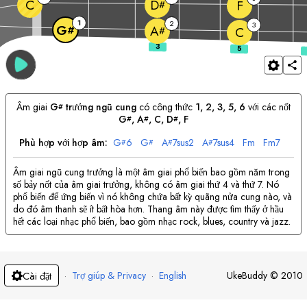
C
D
F
#
1
2
3
G
A
#
#
C
Âm giai
G
trưởng ngũ cung
có công thức
1, 2, 3, 5, 6
với các nốt
#
G
, 
A
, 
C
, 
D
, 
F
#
#
#
Phù hợp với hợp âm:
G
6
G
A
7sus2
A
7sus4
F
m
F
m7
#
#
#
#
Âm giai ngũ cung trưởng là một âm giai phổ biến bao gồm năm trong
số bảy nốt của âm giai trưởng, không có âm giai thứ 4 và thứ 7. Nó
phổ biến để ứng biến vì nó không chứa bất kỳ quãng nửa cung nào, và
do đó âm thanh sẽ ít bất hòa hơn. Thang âm này được tìm thấy ở hầu
hết các loại nhạc phổ biến, bao gồm nhạc rock, blues, country và jazz.
·
Trợ giúp & Privacy
·
English
UkeBuddy
©
2010
Cài đặt