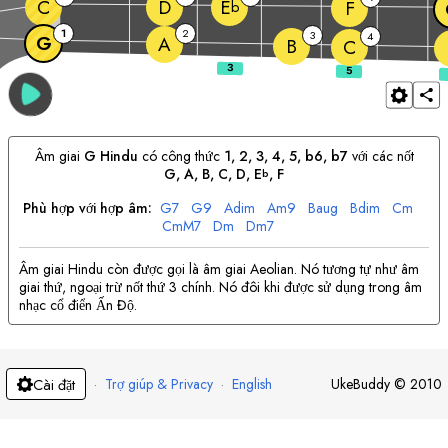
C
D
E
F
b
1
2
3
4
G
A
B
C
Âm giai
G
Hindu
có công thức
1, 2, 3, 4, 5, b6, b7
với các nốt
G
, 
A
, 
B
, 
C
, 
D
, 
E
, 
F
b
Phù hợp với hợp âm:
G
7
G
9
A
dim
A
m9
B
aug
B
dim
C
m
C
mM7
D
m
D
m7
Âm giai Hindu còn được gọi là âm giai Aeolian. Nó tương tự như âm
giai thứ, ngoại trừ nốt thứ 3 chính. Nó đôi khi được sử dụng trong âm
nhạc cổ điển Ấn Độ.
·
Trợ giúp & Privacy
·
English
UkeBuddy
©
2010
Cài đặt