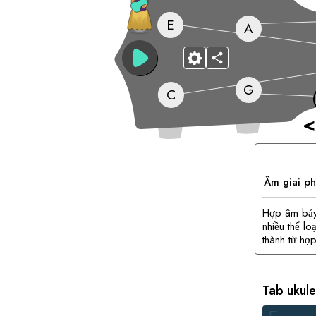
E
A
G
C
<
Âm giai p
Hợp âm bảy 
nhiều thể lo
thành từ hợp
Tab ukul