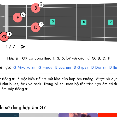
3
B
7
b
F
3
5
7
5
D
1
G
>
1
/
7
Hợp âm
G
7
có công thức
1, 3, 5, b7
với các nốt
G
, 
B
, 
D
, 
F
hù hợp:
G
Mixolydian
G
Hindu
B
Locrian
B
Gypsy
D
Dorian
D
th
F
Lydian
thống trị là một biến thể hơi bất hòa của hợp âm trưởng, được sử dụ
ại như blues, funk và rock. Trong blues, toàn bộ tiến trình hợp âm có t
 âm bảy thống trị.
ele sử dụng hợp âm
G
7