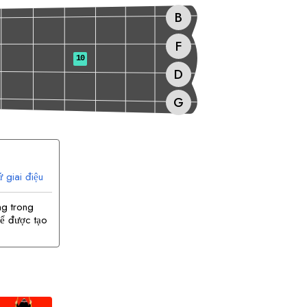
B
F
10
D
G
ứ giai điệu
ng trong
hể được tạo