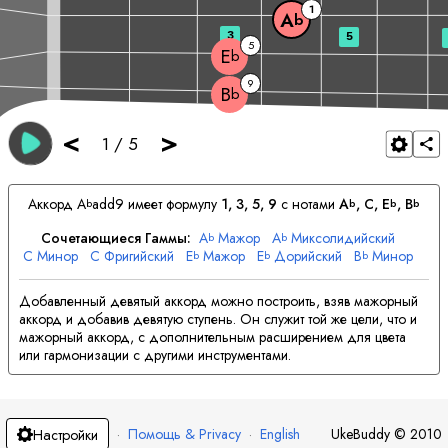
1
A
b
3
5
5
E
b
9
B
b
<
>
1
/
5
Аккорд
A
add9 имеет формулу
1, 3, 5, 9
с нотами
A
, 
C
, 
E
, 
B
b
b
b
b
Сочетающиеся Гаммы:
A
Мажор
A
Миксолидийский
b
b
C
Минор
C
Фригийский
E
Мажор
E
Дорийский
B
Минор
b
b
b
B
Дорийский
b
Добавленный девятый аккорд можно построить, взяв мажорный
аккорд и добавив девятую ступень. Он служит той же цели, что и
мажорный аккорд, с дополнительным расширением для цвета
или гармонизации с другими инструментами.
·
Помощь & Privacy
·
English
UkeBuddy
©
2010
Настройки