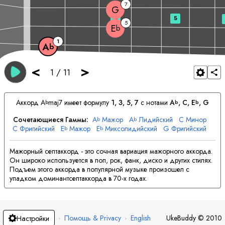
7
G
3
5
5
E
b
1
A
b
<
>
1
/
11
Аккорд
A
maj7 имеет формулу
1, 3, 5, 7
с нотами
A
, 
C
, 
E
, 
G
b
b
b
Сочетающиеся Гаммы:
A
Мажор
A
Лидийский
C
Минор
b
b
C
Фригийский
E
Мажор
E
Миксолидийский
G
Фригийский
b
b
G
Локрийский
Мажорный септаккорд - это сочная вариация мажорного аккорда.
Он широко используется в поп, рок, фанк, диско и других стилях.
Подъем этого аккорда в популярной музыке произошел с
упадком доминантсептаккорда в 70-х годах.
·
Помощь & Privacy
·
English
UkeBuddy
©
2010
Настройки