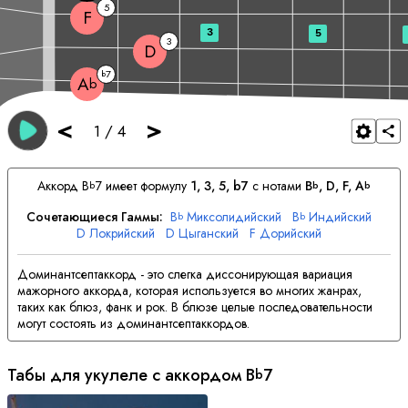
5
F
3
5
3
D
7
b
A
b
<
>
1
/
4
Аккорд
B
7 имеет формулу
1, 3, 5, b7
с нотами
B
, 
D
, 
F
, 
A
b
b
b
Сочетающиеся Гаммы:
B
Миксолидийский
B
Индийский
b
b
D
Локрийский
D
Цыганский
F
Дорийский
F
Мелодический Минор
A
Лидийский
b
Доминантсептаккорд - это слегка диссонирующая вариация
мажорного аккорда, которая используется во многих жанрах,
таких как блюз, фанк и рок. В блюзе целые последовательности
могут состоять из доминантсептаккордов.
Табы для укулеле с аккордом
B
7
b