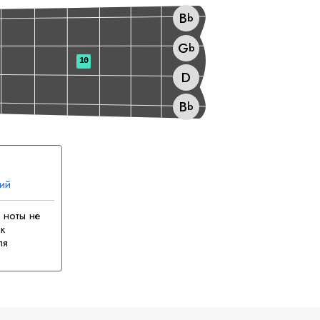
B
b
G
b
10
D
B
b
ий
 ноты не
к
ля