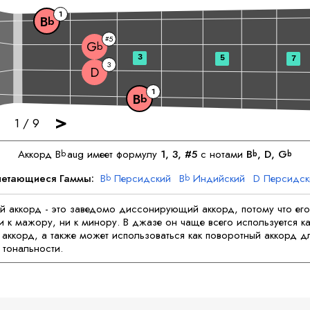
1
B
b
5
#
G
b
3
5
7
3
D
1
B
b
>
1
/
9
Аккорд
B
aug имеет формулу
1, 3, #5
с нотами
B
, 
D
, 
G
b
b
b
етающиеся Гаммы:
B
Персидский
B
Индийский
D
Персидск
b
b
D
Индийский
G
Персидский
G
Индийский
b
b
й аккорд - это заведомо диссонирующий аккорд, потому что его
и к мажору, ни к минору. В джазе он чаще всего используется ка
аккорд, а также может использоваться как поворотный аккорд д
тональности.