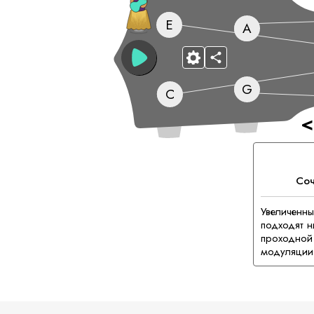
E
A
G
C
<
Соч
Увеличенны
подходят н
проходной 
модуляции 