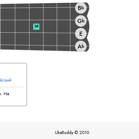
B
b
G
b
10
E
A
b
йский
й
е. На
UkeBuddy
©
2010