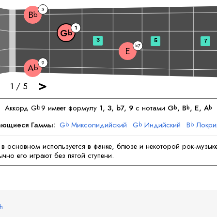
3
B
b
1
G
b
3
5
7
7
b
E
9
A
b
>
1
/
5
Аккорд
G
9 имеет формулу
1, 3, b7, 9
с нотами
G
, 
B
, 
E
, 
A
b
b
b
b
ающиеся Гаммы:
G
Миксолидийский
G
Индийский
B
Локри
b
b
b
Арабский
E
Лидийский
E
Арабский
A
Минор
A
Индийски
b
b
b
в основном используется в фанке, блюзе и некоторой рок-музык
ычно его играют без пятой ступени.
sh