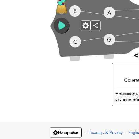
E
A
G
C
<
Сочет
B
Нонаккорд 
укулеле об
·
Помощь & Privacy
·
Engli
Настройки