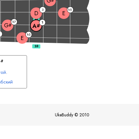
G
#
3
5
b
D
E
10
7
b
1
G
#
A
#
5
b
E
G
#
той
.
бский
UkeBuddy
©
2010