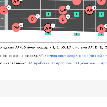
E
D
A
#
5
7
b
b
1
E
G
A
#
#
3
5
7
3
5
b
D
E
7
b
1
3
G
#
A
#
D
рпеджио
A
7b5 имеет формулу
1, 3, b5, b7
с нотами
A
, 
D
, 
E
, 
#
#
о основано на аккорде
A
доминантсептаккорд с пониженной пя
#
ающиеся Гаммы:
A
Арабский
D
Арабский
D
Цыганский
E
Ара
#
G
Арабский
G
Цыганский
#
#
sh