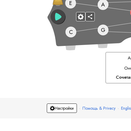
E
A
G
C
А
Он
Сочет
·
Помощь & Privacy
·
Engli
Настройки