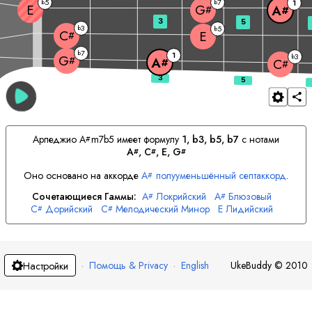
5
7
b
b
1
E
G
A
#
#
3
5
3
b
5
b
C
E
#
7
b
1
3
b
G
#
A
#
C
#
Арпеджио
A
m7b5 имеет формулу
1, b3, b5, b7
с нотами
#
A
, 
C
, 
E
, 
G
#
#
#
Оно основано на аккорде
A
полууменьшённый септаккорд
.
#
Сочетающиеся Гаммы:
A
Локрийский
A
Блюзовый
#
#
C
Дорийский
C
Мелодический Минор
E
Лидийский
#
#
G
Минор
G
Гармонический Минор
#
#
·
Помощь & Privacy
·
English
UkeBuddy
©
2010
Настройки