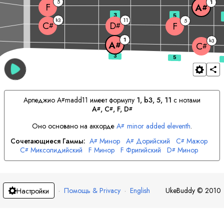
5
1
F
A
#
3
5
3
11
b
5
C
D
F
#
#
1
3
b
A
#
C
#
Арпеджио
A
madd11 имеет формулу
1, b3, 5, 11
с нотами
#
A
, 
C
, 
F
, 
D
#
#
#
Оно основано на аккорде
A
minor added eleventh
.
#
Сочетающиеся Гаммы:
A
Минор
A
Дорийский
C
Мажор
#
#
#
C
Миксолидийский
F
Минор
F
Фригийский
D
Минор
#
#
D
Дорийский
#
·
Помощь & Privacy
·
English
UkeBuddy
©
2010
Настройки