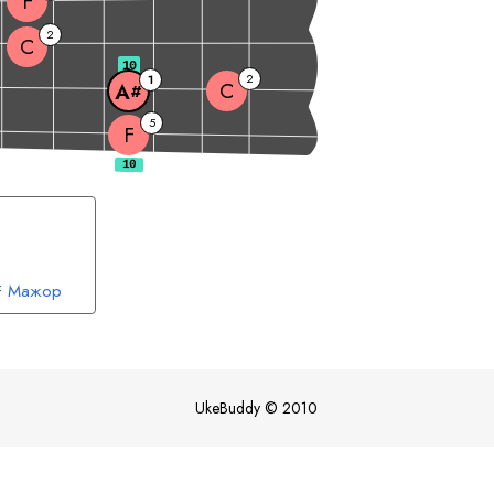
F
2
C
10
2
1
C
A
#
5
F
F
Мажор
UkeBuddy
©
2010