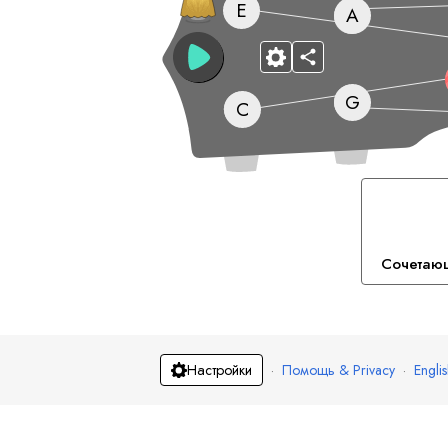
E
A
G
C
Сочетаю
·
Помощь & Privacy
·
Engli
Настройки