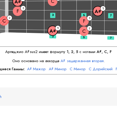
C
A
#
5
1
F
A
#
3
5
7
2
5
C
F
1
2
A
C
#
Арпеджио
A
sus2 имеет формулу
1, 2, 5
с нотами
A
, 
C
, 
F
#
#
Оно основано на аккорде
A
задержанная вторая
.
#
щиеся Гаммы:
A
Мажор
A
Минор
C
Минор
C
Дорийский
#
#
F
Минор
sh